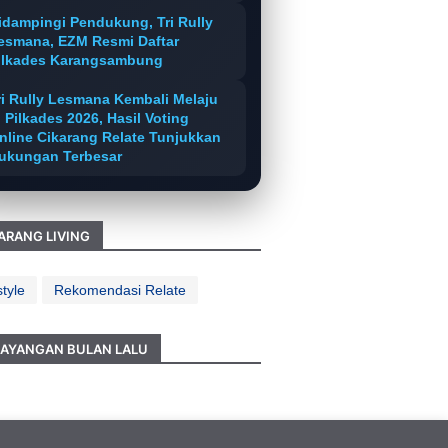
idampingi Pendukung, Tri Rully
esmana, EZM Resmi Daftar
ilkades Karangsambung
ri Rully Lesmana Kembali Melaju
i Pilkades 2026, Hasil Voting
nline Cikarang Relate Tunjukkan
ukungan Terbesar
ARANG LIVING
style
Rekomendasi Relate
AYANGAN BULAN LALU