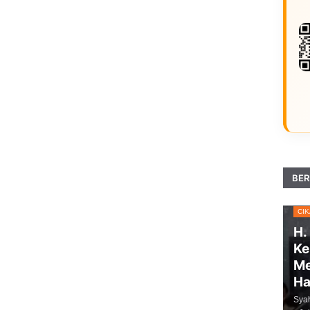
BER
CI
H.
Ke
Me
H
Sya