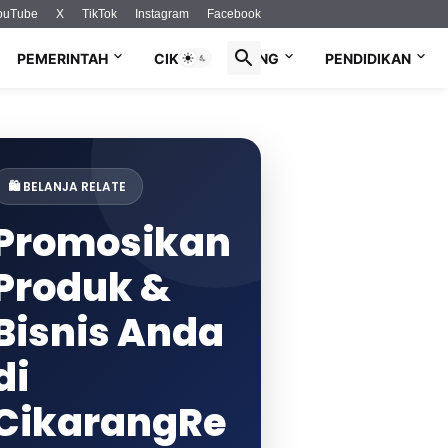
ouTube
X
TikTok
Instagram
Facebook
PEMERINTAH
CIKARANG LIVING
PENDIDIKAN
🛍️ BELANJA RELATE
Promosikan
Produk &
Bisnis Anda
di
CikarangRe