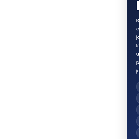
B
e
j
K
u
p
j