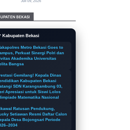
Juli 09, 2026
UPATEN BEKASI
 Kabupaten Bekasi
akapolres Metro Bekasi Goes to
ampus, Perkuat Sinergi Polri dan
ivitas Akademika Universitas
elita Bangsa
restasi Gemilang! Kepala Dinas
endidikan Kabupaten Bekasi
atangi SDN Karangsambung 03,
eri Apresiasi untuk Siswi Lolos
limpiade Matematika Nasional
ikawal Ratusan Pendukung,
ucky Setiawan Resmi Daftar Calon
epala Desa Bojongsari Periode
026–2034