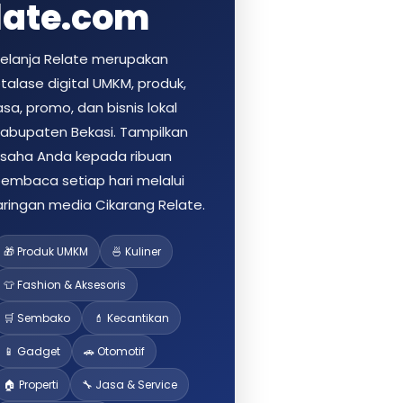
late.com
elanja Relate merupakan
talase digital UMKM, produk,
asa, promo, dan bisnis lokal
abupaten Bekasi. Tampilkan
saha Anda kepada ribuan
embaca setiap hari melalui
aringan media Cikarang Relate.
🎁 Produk UMKM
🍜 Kuliner
👕 Fashion & Aksesoris
🛒 Sembako
💄 Kecantikan
📱 Gadget
🚗 Otomotif
🏠 Properti
🔧 Jasa & Service