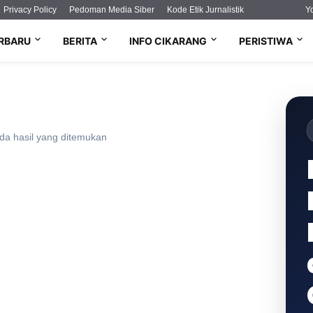
Privacy Policy
Pedoman Media Siber
Kode Etik Jurnalistik
Y
ERBARU
BERITA
INFO CIKARANG
PERISTIWA
da hasil yang ditemukan