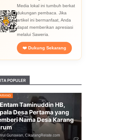
Media lokal ini tumbuh berkat
dukungan pembaca. Jika
artikel ini bermanfaat, Anda
dapat memberikan apresiasi
melalui Saweria.
❤️ Dukung Sekarang
ITA POPULER
KARANG
 Entam Taminuddin HB,
pala Desa Pertama yang
mberi Nama Desa Karang
arum
hrul Gunawan, CikarangRelate.com