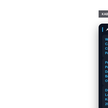
KAB

W
C
C
P
P
P
D
B
O
D
L
K
2