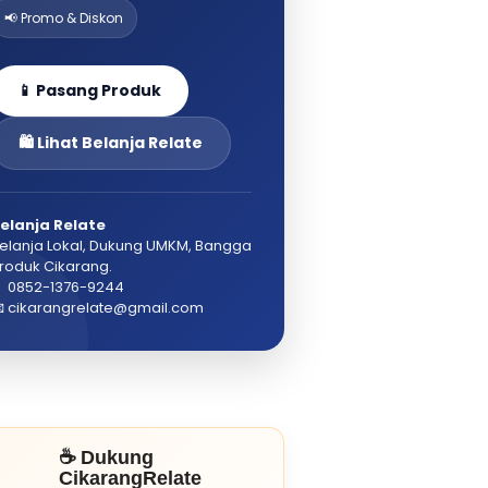
📢 Promo & Diskon
📱 Pasang Produk
🛍️ Lihat Belanja Relate
elanja Relate
elanja Lokal, Dukung UMKM, Bangga
roduk Cikarang.
 0852-1376-9244
 cikarangrelate@gmail.com
☕ Dukung
CikarangRelate