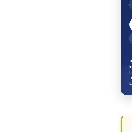
B
B
P

