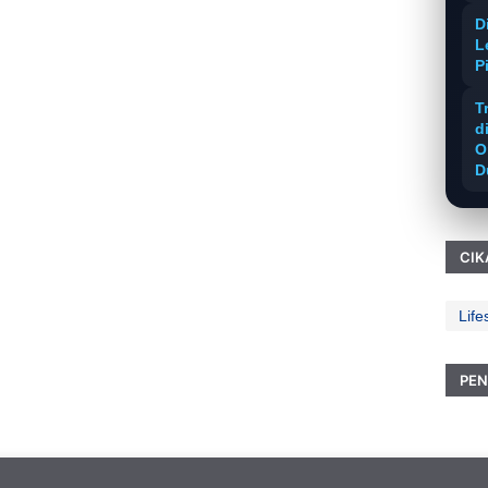
D
L
P
T
d
O
D
CIK
Life
PEN