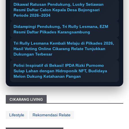
Dikawal Ratusan Pendukung, Lucky Setiawan
Resmi Daftar Calon Kepala Desa Bojongsari
Periode 2026–2034
Didampingi Pendukung, Tri Rully Lesmana, EZM
Resmi Daftar Pilkades Karangsambung
Tri Rully Lesmana Kembali Melaju di Pilkades 2026,
Hasil Voting Online Cikarang Relate Tunjukkan
Dukungan Terbesar
Polisi Inspiratif di Bekasi! IPDA Rizki Purnomo
Sulap Lahan dengan Hidroponik NFT, Budidaya
Melon Dukung Ketahanan Pangan
CIKARANG LIVING
Lifestyle
Rekomendasi Relate