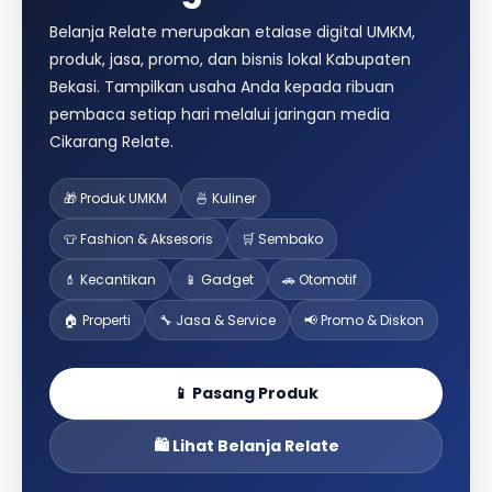
Belanja Relate merupakan etalase digital UMKM,
produk, jasa, promo, dan bisnis lokal Kabupaten
Bekasi. Tampilkan usaha Anda kepada ribuan
pembaca setiap hari melalui jaringan media
Cikarang Relate.
🎁 Produk UMKM
🍜 Kuliner
👕 Fashion & Aksesoris
🛒 Sembako
💄 Kecantikan
📱 Gadget
🚗 Otomotif
🏠 Properti
🔧 Jasa & Service
📢 Promo & Diskon
📱 Pasang Produk
🛍️ Lihat Belanja Relate