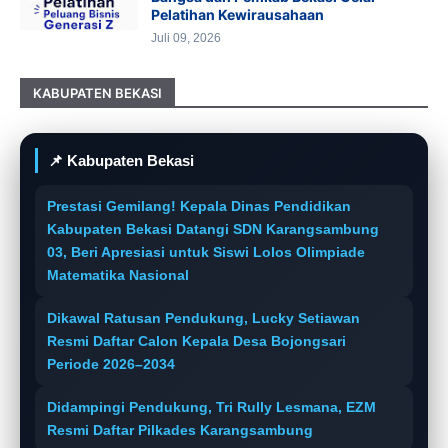
Pelatihan Kewirausahaan
Juli 09, 2026
KABUPATEN BEKASI
📌 Kabupaten Bekasi
Prestasi Gemilang! Kepala Dinas Pendidikan
Kabupaten Bekasi Datangi SDN Karangsambung
03, Beri Apresiasi untuk Siswi Lolos Olimpiade
Matematika Nasional
Dikawal Ratusan Pendukung, Lucky Setiawan
Resmi Daftar Calon Kepala Desa Bojongsari
Periode 2026–2034
Didampingi Pendukung, Tri Rully Lesmana, EZM
Resmi Daftar Pilkades Karangsambung