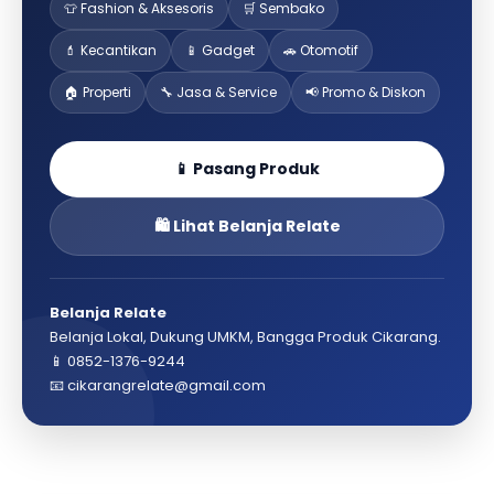
👕 Fashion & Aksesoris
🛒 Sembako
💄 Kecantikan
📱 Gadget
🚗 Otomotif
🏠 Properti
🔧 Jasa & Service
📢 Promo & Diskon
📱 Pasang Produk
🛍️ Lihat Belanja Relate
Belanja Relate
Belanja Lokal, Dukung UMKM, Bangga Produk Cikarang.
📱 0852-1376-9244
📧 cikarangrelate@gmail.com