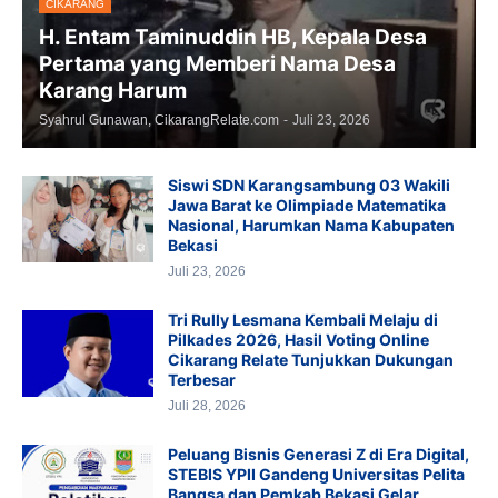
CIKARANG
H. Entam Taminuddin HB, Kepala Desa
Pertama yang Memberi Nama Desa
Karang Harum
Syahrul Gunawan, CikarangRelate.com
-
Juli 23, 2026
Siswi SDN Karangsambung 03 Wakili
Jawa Barat ke Olimpiade Matematika
Nasional, Harumkan Nama Kabupaten
Bekasi
Juli 23, 2026
Tri Rully Lesmana Kembali Melaju di
Pilkades 2026, Hasil Voting Online
Cikarang Relate Tunjukkan Dukungan
Terbesar
Juli 28, 2026
Peluang Bisnis Generasi Z di Era Digital,
STEBIS YPII Gandeng Universitas Pelita
Bangsa dan Pemkab Bekasi Gelar