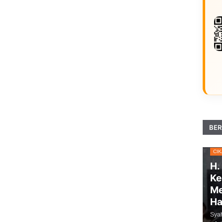
BER
CI
H.
Ke
Me
H
Sya