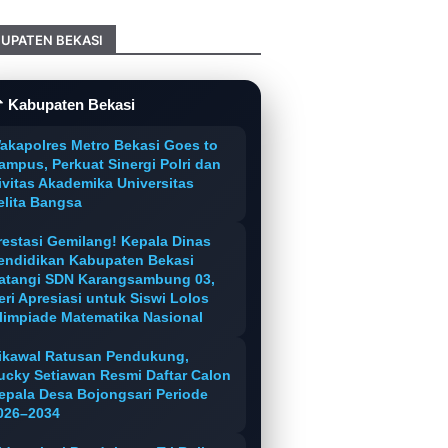
UPATEN BEKASI
 Kabupaten Bekasi
akapolres Metro Bekasi Goes to
ampus, Perkuat Sinergi Polri dan
ivitas Akademika Universitas
elita Bangsa
restasi Gemilang! Kepala Dinas
endidikan Kabupaten Bekasi
atangi SDN Karangsambung 03,
eri Apresiasi untuk Siswi Lolos
limpiade Matematika Nasional
ikawal Ratusan Pendukung,
ucky Setiawan Resmi Daftar Calon
epala Desa Bojongsari Periode
026–2034