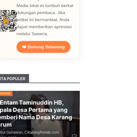
Media lokal ini tumbuh berkat
dukungan pembaca. Jika
artikel ini bermanfaat, Anda
dapat memberikan apresiasi
melalui Saweria.
❤️ Dukung Sekarang
ITA POPULER
KARANG
 Entam Taminuddin HB,
pala Desa Pertama yang
mberi Nama Desa Karang
arum
hrul Gunawan, CikarangRelate.com