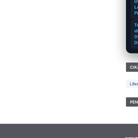
D
L
P
T
d
O
D
CIK
Life
PEN