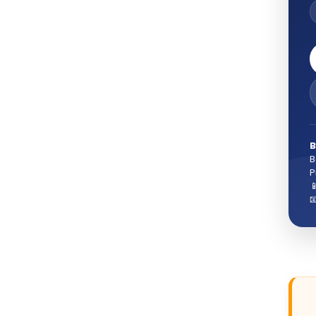
B
B
P

