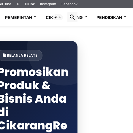
ouTube
X
TikTok
Instagram
Facebook
PEMERINTAH
CIKARANG LIVING
PENDIDIKAN
🛍️ BELANJA RELATE
Promosikan
Produk &
Bisnis Anda
di
CikarangRe