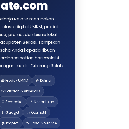
late.com
elanja Relate merupakan
talase digital UMKM, produk,
asa, promo, dan bisnis lokal
abupaten Bekasi. Tampilkan
saha Anda kepada ribuan
embaca setiap hari melalui
aringan media Cikarang Relate.
🎁 Produk UMKM
🍜 Kuliner
👕 Fashion & Aksesoris
🛒 Sembako
💄 Kecantikan
📱 Gadget
🚗 Otomotif
🏠 Properti
🔧 Jasa & Service