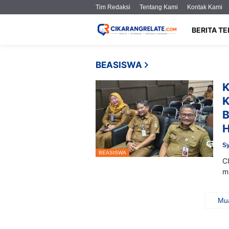
Tim Redaksi
Tentang Kami
Kontak Kami
BERITA T
BEASISWA
K
K
B
H
Sy
BEASISWA
C
m
Mua