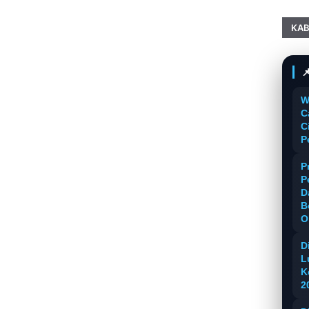
KAB

W
C
C
P
P
P
D
B
O
D
L
K
2