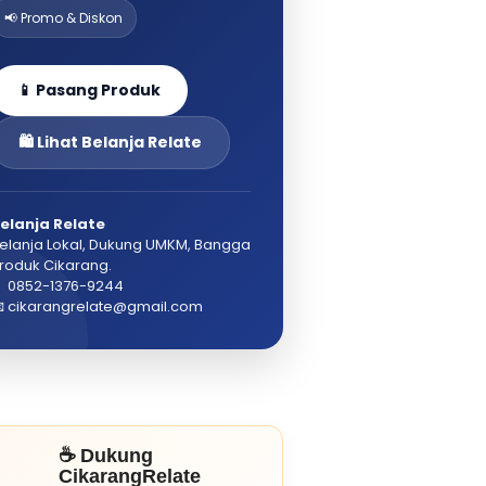
📢 Promo & Diskon
📱 Pasang Produk
🛍️ Lihat Belanja Relate
elanja Relate
elanja Lokal, Dukung UMKM, Bangga
roduk Cikarang.
 0852-1376-9244
 cikarangrelate@gmail.com
☕ Dukung
CikarangRelate