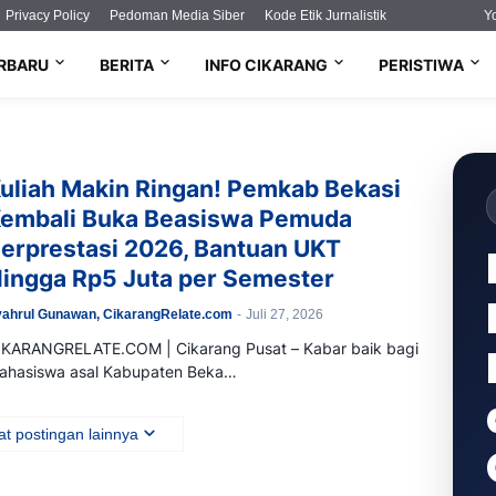
Privacy Policy
Pedoman Media Siber
Kode Etik Jurnalistik
Y
ERBARU
BERITA
INFO CIKARANG
PERISTIWA
uliah Makin Ringan! Pemkab Bekasi
embali Buka Beasiswa Pemuda
erprestasi 2026, Bantuan UKT
ingga Rp5 Juta per Semester
ahrul Gunawan, CikarangRelate.com
-
Juli 27, 2026
IKARANGRELATE.COM | Cikarang Pusat – Kabar baik bagi
ahasiswa asal Kabupaten Beka…
t postingan lainnya