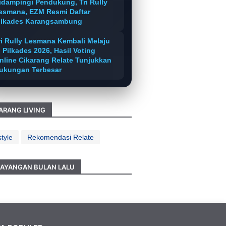
idampingi Pendukung, Tri Rully
esmana, EZM Resmi Daftar
ilkades Karangsambung
ri Rully Lesmana Kembali Melaju
i Pilkades 2026, Hasil Voting
nline Cikarang Relate Tunjukkan
ukungan Terbesar
ARANG LIVING
style
Rekomendasi Relate
AYANGAN BULAN LALU