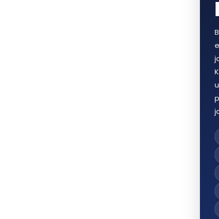
B
e
j
K
u
p
j