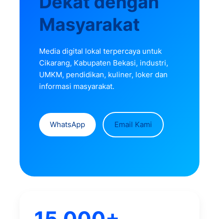
Dekat dengan
Masyarakat
Media digital lokal terpercaya untuk
Cikarang, Kabupaten Bekasi, industri,
UMKM, pendidikan, kuliner, loker dan
informasi masyarakat.
WhatsApp
Email Kami
15.000+