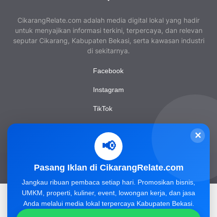
CikarangRelate.com adalah media digital lokal yang hadir
untuk menyajikan informasi terkini, terpercaya, dan relevan
seputar Cikarang, Kabupaten Bekasi, serta kawasan industri
di sekitarnya.
Facebook
Instagram
TikTok
YouTube
✕
📢
Pasang Iklan di CikarangRelate.com
Tim Redaksi
Tentang Kami
Privacy Policy
Jangkau ribuan pembaca setiap hari. Promosikan bisnis,
Pedoman Media Siber
Pasang Iklan
Kontak Kami
UMKM, properti, kuliner, event, lowongan kerja, dan jasa
Situs ini menggunakan cookie dari Google untuk memberikan
Kode Etik Jurnalistik
Disclaimer
Anda melalui media lokal terpercaya Kabupaten Bekasi.
layanannya dan menganalisis traffic.
Baca Selengkapnya