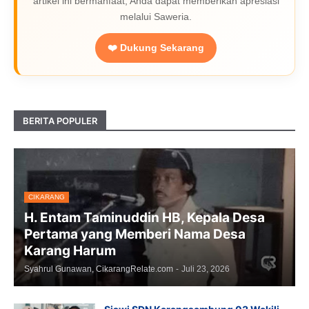
artikel ini bermanfaat, Anda dapat memberikan apresiasi
melalui Saweria.
❤️ Dukung Sekarang
BERITA POPULER
CIKARANG
H. Entam Taminuddin HB, Kepala Desa
Pertama yang Memberi Nama Desa
Karang Harum
Syahrul Gunawan, CikarangRelate.com
-
Juli 23, 2026