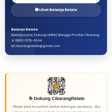
🛍️ Lihat Belanja Relate
Belanja Relate
Belanja Lokal, Dukung UMKM, Bangga Produk Cikarang.
📱 0852-1376-9244
📧 cikarangrelate@gmail.com
☕ Dukung CikarangRelate
Media lokal ini tumbuh berkat dukungan pembaca. Jika