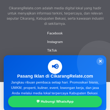
CikarangRelate.com adalah media digital lokal yang hadir
untuk menyajikan informasi terkini, terpercaya, dan relevan
seputar Cikarang, Kabupaten Bekasi, serta kawasan industri
di sekitarnya.
Facebook
Instagram
TikTok
YouTube
✕
📢
Pasang Iklan di CikarangRelate.com
Tim Redaksi
Tentang Kami
Privacy Policy
Jangkau ribuan pembaca setiap hari. Promosikan bisnis,
Pedoman Media Siber
Pasang Iklan
Kontak Kami
UMKM, properti, kuliner, event, lowongan kerja, dan jasa
Situs ini menggunakan cookie dari Google untuk memberikan
Kode Etik Jurnalistik
Disclaimer
Anda melalui media lokal terpercaya Kabupaten Bekasi.
layanannya dan menganalisis traffic.
Baca Selengkapnya
© 2026 CikarangRelate.com. All Rights Reserved.
💬 Hubungi WhatsApp
Accept !
Dikelola oleh PT. Argantara Kreatif Indonesia.