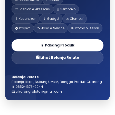
👕 Fashion & Aksesoris
🛒 Sembako
💄 Kecantikan
📱 Gadget
🚗 Otomotif
🏠 Properti
🔧 Jasa & Service
📢 Promo & Diskon
📱 Pasang Produk
🛍️ Lihat Belanja Relate
Belanja Relate
Belanja Lokal, Dukung UMKM, Bangga Produk Cikarang.
📱 0852-1376-9244
📧 cikarangrelate@gmail.com