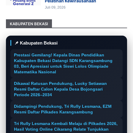
Pelatihan Kewirausahaan
Juli 09, 2026
KABUPATEN BEKASI
📌 Kabupaten Bekasi
Prestasi Gemilang! Kepala Dinas Pendidikan
Kabupaten Bekasi Datangi SDN Karangsambung
03, Beri Apresiasi untuk Siswi Lolos Olimpiade
Matematika Nasional
Dikawal Ratusan Pendukung, Lucky Setiawan
Resmi Daftar Calon Kepala Desa Bojongsari
Periode 2026–2034
Didampingi Pendukung, Tri Rully Lesmana, EZM
Resmi Daftar Pilkades Karangsambung
Tri Rully Lesmana Kembali Melaju di Pilkades 2026,
Hasil Voting Online Cikarang Relate Tunjukkan