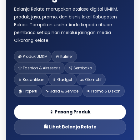
Belanja Relate merupakan etalase digital UMKM,
produk, jasa, promo, dan bisnis lokal Kabupaten
Bekasi. Tampilkan usaha Anda kepada ribuan
pembaca setiap hari melalui jaringan media
Cikarang Relate.
🎁 Produk UMKM
🍜 Kuliner
👕 Fashion & Aksesoris
🛒 Sembako
💄 Kecantikan
📱 Gadget
🚗 Otomotif
🏠 Properti
🔧 Jasa & Service
📢 Promo & Diskon
📱 Pasang Produk
🛍️ Lihat Belanja Relate