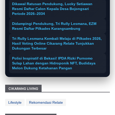
Dikawal Ratusan Pendukung, Lucky Setiawan
Resmi Daftar Calon Kepala Desa Bojongsari
Periode 2026–2034
Didampingi Pendukung, Tri Rully Lesmana, EZM
Resmi Daftar Pilkades Karangsambung
Tri Rully Lesmana Kembali Melaju di Pilkades 2026,
Hasil Voting Online Cikarang Relate Tunjukkan
Dukungan Terbesar
Polisi Inspiratif di Bekasi! IPDA Rizki Purnomo
Sulap Lahan dengan Hidroponik NFT, Budidaya
Melon Dukung Ketahanan Pangan
CIKARANG LIVING
Lifestyle
Rekomendasi Relate