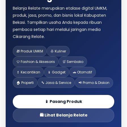
Belanja Relate merupakan etalase digital UMKM,
produk, jasa, promo, dan bisnis lokal Kabupaten
Bekasi. Tampilkan usaha Anda kepada ribuan
pembaca setiap hari melalui jaringan media
Cikarang Relate.
🎁 Produk UMKM
🍜 Kuliner
👕 Fashion & Aksesoris
🛒 Sembako
💄 Kecantikan
📱 Gadget
🚗 Otomotif
🏠 Properti
🔧 Jasa & Service
📢 Promo & Diskon
📱 Pasang Produk
🛍️ Lihat Belanja Relate