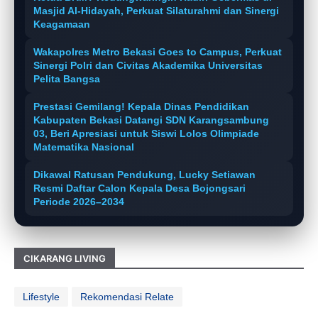
Masjid Al-Hidayah, Perkuat Silaturahmi dan Sinergi
Keagamaan
Wakapolres Metro Bekasi Goes to Campus, Perkuat
Sinergi Polri dan Civitas Akademika Universitas
Pelita Bangsa
Prestasi Gemilang! Kepala Dinas Pendidikan
Kabupaten Bekasi Datangi SDN Karangsambung
03, Beri Apresiasi untuk Siswi Lolos Olimpiade
Matematika Nasional
Dikawal Ratusan Pendukung, Lucky Setiawan
Resmi Daftar Calon Kepala Desa Bojongsari
Periode 2026–2034
CIKARANG LIVING
Lifestyle
Rekomendasi Relate