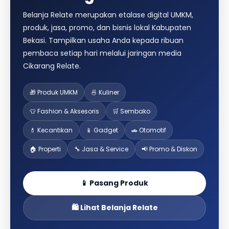
Belanja Relate merupakan etalase digital UMKM,
produk, jasa, promo, dan bisnis lokal Kabupaten
Bekasi. Tampilkan usaha Anda kepada ribuan
pembaca setiap hari melalui jaringan media
Cikarang Relate.
🎁 Produk UMKM
🍜 Kuliner
👕 Fashion & Aksesoris
🛒 Sembako
💄 Kecantikan
📱 Gadget
🚗 Otomotif
🏠 Properti
🔧 Jasa & Service
📢 Promo & Diskon
📱 Pasang Produk
🛍️ Lihat Belanja Relate