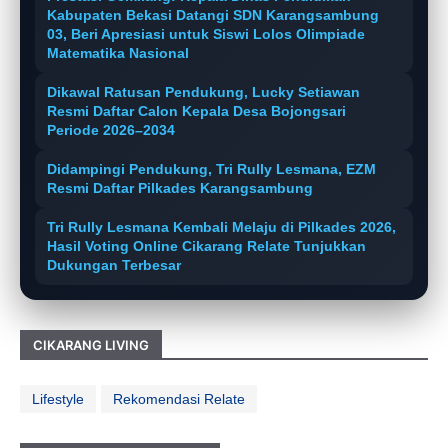
Kabupaten Bekasi Datangi SDN Karangsambung
03, Beri Apresiasi untuk Siswi Lolos Olimpiade
Matematika Nasional
Dikawal Ratusan Pendukung, Lucky Setiawan
Resmi Daftar Calon Kepala Desa Bojongsari
Periode 2026–2034
Didampingi Pendukung, Tri Rully Lesmana, EZM
Resmi Daftar Pilkades Karangsambung
Tri Rully Lesmana Kembali Melaju di Pilkades 2026,
Hasil Voting Online Cikarang Relate Tunjukkan
Dukungan Terbesar
CIKARANG LIVING
Lifestyle
Rekomendasi Relate